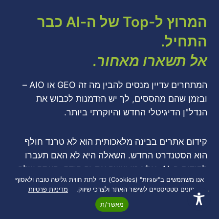
המרוץ ל-Top של ה-AI כבר
התחיל.
אל תשארו מאחור.
המתחרים עדיין מנסים להבין מה זה GEO או AIO –
ובזמן שהם מהססים, לך יש הזדמנות לכבוש את
הנדל"ן הדיגיטלי החדש והיוקרתי ביותר.
קידום אתרים בבינה מלאכותית הוא לא טרנד חולף
הוא הסטנדרט החדש. השאלה היא לא האם תעברו
לקידום ב-AI, אלא מי יעשה את זה קודם: העסק שלך
אנו משתמשים ב"עוגיות" (Cookies) כדי לתת חווית גלישה טובה ולאסוף
או של המתחרים שלך?
נתונים סטטיסטיים לשיפור האתר ולצרכי שיווק.
מדיניות פרטיות
מאשר/ת