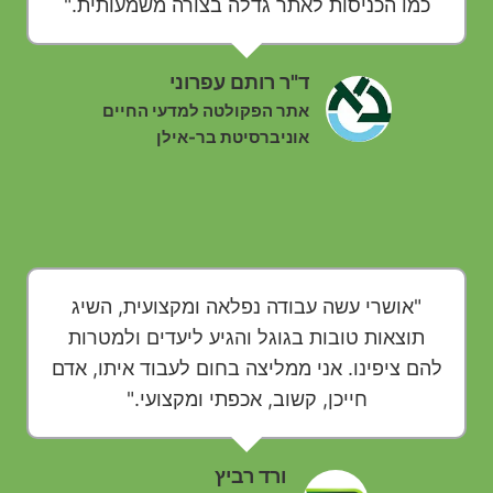
כמו הכניסות לאתר גדלה בצורה משמעותית."
ד"ר רותם עפרוני
אתר הפקולטה למדעי החיים
אוניברסיטת בר-אילן
"אושרי עשה עבודה נפלאה ומקצועית, השיג
תוצאות טובות בגוגל והגיע ליעדים ולמטרות
להם ציפינו. אני ממליצה בחום לעבוד איתו, אדם
חייכן, קשוב, אכפתי ומקצועי."
ורד רביץ