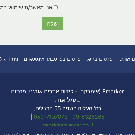
אני מאשר/ת שימוש במי
 אורגני
פרסום בגוגל
פרסום בפייסבוק ואינסטגרם
ניתוח גול
Emarker (אימרקר) - קידום אתרים אורגני, פרסום
בגוגל ועוד.
רח' העליה השניה 55 הרצליה,
|
050-7197073
|
09-8326266
oshri@emarker.co.il