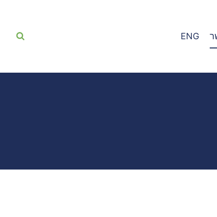
ר
ENG