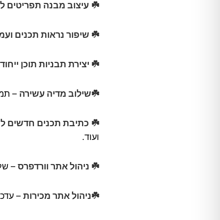
☘️
עיצוב מבנה תפריטים ל
☘️ שיפור נראות תכנים ועמ
☘️ יצירת תבניות תוכן ייחודי
☘️שילוב מדיה עשירה
– תמו
☘️
כתיבת תכנים חדשים לפ
ועוד.
☘️ ניהול אתר וורדפרס
– של
☘️ניהול אתר מכירות
– עדכו